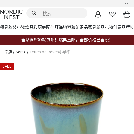
餐具
软装小物
炊具和厨房配件
灯饰
地毯和纺织品
家具
新品
礼物创意
品牌
特
全场满900就包邮！瑞典直邮，全部价格已含税！
品牌
/
Serax
/
Terres de Rêves小号杯
SALE