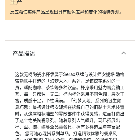
生产
反应釉使每件产品呈现出具有颜色差异和变化的独特外观。
产品描述
这款无柄陶瓷小杯隶属于Serax品牌与设计师安妮塔·勒格
雷勒联手打造的「幻梦大地」系列，是该惊艳系列的一
员，适配咖啡、茶饮等多种饮品。杯身采用魅力窑变釉工
艺，每一只都独一无二：杯内杯外采用不同色调，层次丰
富，质感十足，个性满满。 「幻梦大地」系列的诞生颇
具巧思：最初设计师安妮塔在拆解自己的旧黏土艺术装置
时，从这座塔状雕塑的零散部件中获得灵感，进而打造出
了这个绝美陶瓷系列。随着系列人气飙升，现已拓展出
杯、盘、碗、碟等全品类餐具，拥有多样造型与丰富配
色。 您可随心混搭系列单品，打造精致优雅的餐桌风
格；也可选择1-2种主色调，营造和谐统一的视觉效果。