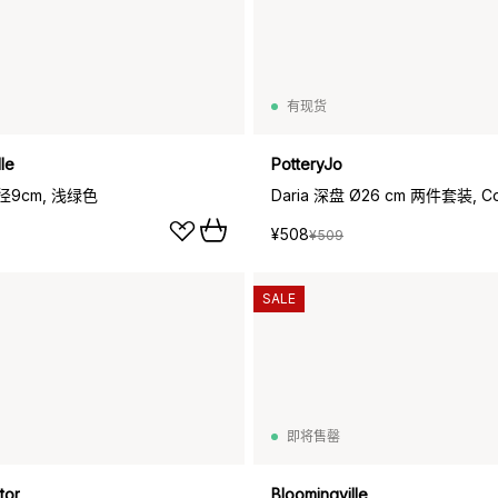
有现货
le
PotteryJo
直径9cm, 浅绿色
¥508
¥509
SALE
即将售罄
tor
Bloomingville