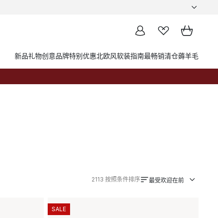
新品
礼物创意
品牌
特别优惠
北欧风软装指南
最畅销
清仓薅羊毛
2113
按照条件排序
最受欢迎在前
SALE