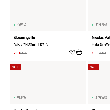
有现货
即将售罄
Bloomingville
Nicolas Va
Addy 杯130ml, 自然色
Hala 碗 
¥131
¥333
¥142
¥451
SALE
SALE
有现货
即将售罄