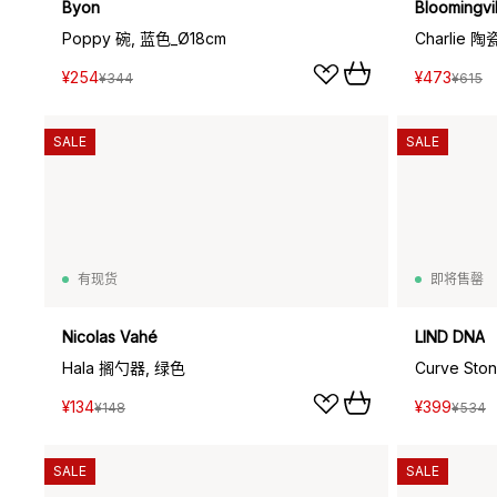
Byon
Bloomingvil
Poppy 碗, 蓝色_Ø18cm
Charlie
¥254
¥473
¥344
¥615
SALE
SALE
有现货
即将售罄
Nicolas Vahé
LIND DNA
Hala 搁勺器, 绿色
Curve St
¥134
¥399
¥148
¥534
SALE
SALE