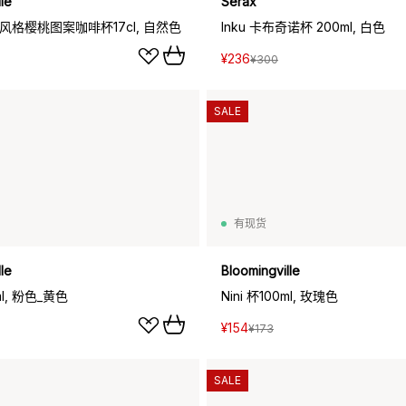
le
Serax
欧风格樱桃图案咖啡杯17cl, 自然色
Inku 卡布奇诺杯 200ml, 白色
¥236
¥300
SALE
有现货
le
Bloomingville
0ml, 粉色_黄色
Nini 杯100ml, 玫瑰色
¥154
¥173
SALE