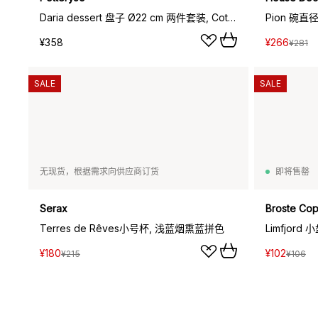
Daria dessert 盘子 Ø22 cm 两件套装, Cotton 白色 shiny
Pion 碗直
¥358
¥266
¥281
SALE
SALE
无现货，根据需求向供应商订货
即将售罄
Serax
Broste Co
Terres de Rêves小号杯, 浅蓝烟熏蓝拼色
Limfjord
¥180
¥102
¥215
¥106