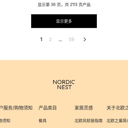
显示第 36 页，共 2113 页产品
显示更多
1
2
...
59
户服务/购物须知
产品类目
家居灵感
关于北欧
物须知
餐具
北欧风软装指南
北欧之巢简