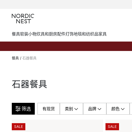
餐具
软装小物
炊具和厨房配件
灯饰
地毯和纺织品
家具
餐具
/
石器餐具
石器餐具
筛选
有现货
类别
品牌
颜色
SALE
SALE