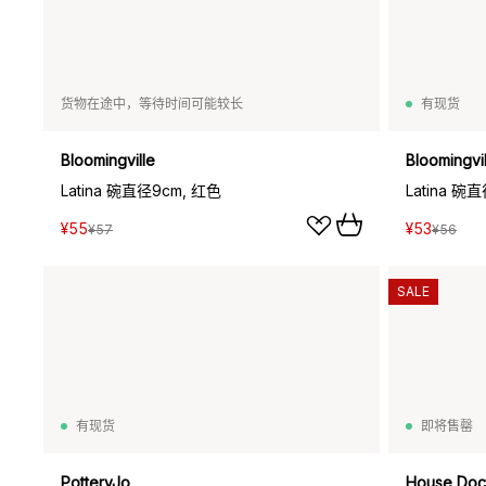
货物在途中，等待时间可能较长
有现货
Bloomingville
Bloomingvil
Latina 碗直径9cm, 红色
Latina 碗
¥55
¥53
¥57
¥56
SALE
有现货
即将售罄
PotteryJo
House Doc