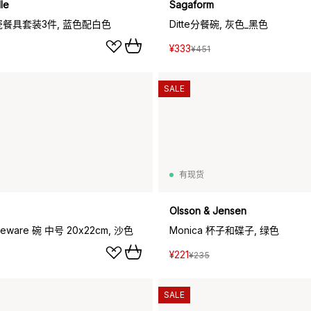
le
Sagaform
 陶瓷餐具套装3件, 蓝色配白色
Ditte分餐碗, 灰色_黑色
¥333
¥451
SALE
有现货
Olsson & Jensen
oneware 碗 中号 20x22cm, 沙色
Monica 杯子和碟子, 绿色
¥221
¥235
SALE