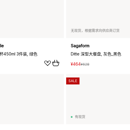
无现货，根据需求向供应商订货
le
Sagaform
克杯450ml 3件装, 绿色
Ditte 深型大餐盘, 灰色_黑色
¥464
¥628
SALE
有现货