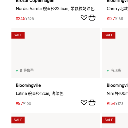
Broste Copenhagen
Bloomingvil
Nordic Vanilla 碗直径22.5cm, 带颗粒奶油色
Cherry北
¥245
¥127
¥328
¥165
SALE
SALE
即将售罄
有现货
Bloomingville
Bloomingvil
Latina 碗直径12cm, 浅绿色
Nini 杯10
¥97
¥154
¥100
¥173
SALE
SALE