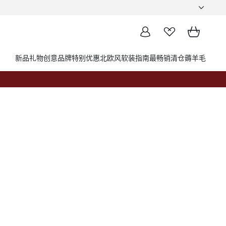
新品
礼物创意
品牌
特别优惠
北欧风软装指南
最畅销
清仓薅羊毛