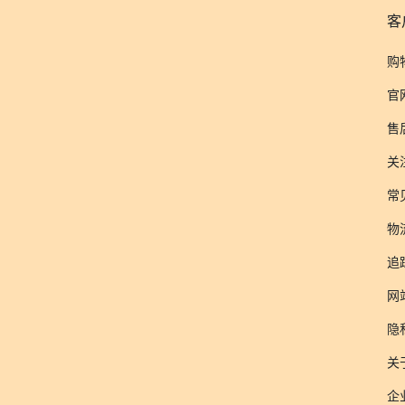
客
购
官
售
关
常
物
追
网
隐
关于
企