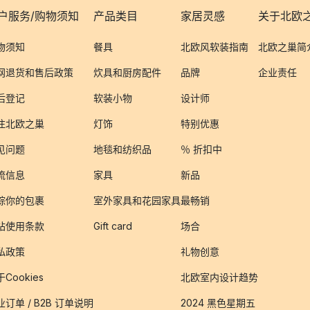
户服务/购物须知
产品类目
家居灵感
关于北欧
物须知
餐具
北欧风软装指南
北欧之巢简
网退货和售后政策
炊具和厨房配件
品牌
企业责任
后登记
软装小物
设计师
注北欧之巢
灯饰
特别优惠
见问题
地毯和纺织品
％ 折扣中
流信息
家具
新品
踪你的包裹
室外家具和花园家具
最畅销
站使用条款
Gift card
场合
私政策
礼物创意
Cookies
北欧室内设计趋势
业订单 / B2B 订单说明
2024 黑色星期五