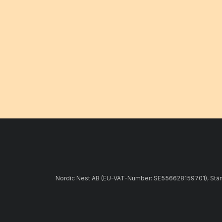
Nordic Nest AB (EU-VAT-Number: SE556628159701), Stämpe