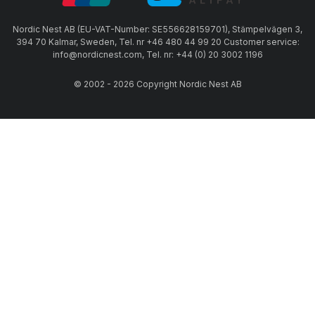
Nordic Nest AB (EU-VAT-Number: SE556628159701), Stämpelvägen 3,
394 70 Kalmar, Sweden, Tel. nr +46 480 44 99 20 Customer service:
info@nordicnest.com, Tel. nr: +44 (0) 20 3002 1196
© 2002 - 2026 Copyright Nordic Nest AB