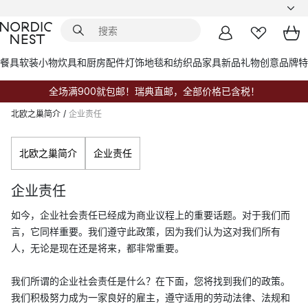
餐具
软装小物
炊具和厨房配件
灯饰
地毯和纺织品
家具
新品
礼物创意
品牌
特
全场满900就包邮！瑞典直邮，全部价格已含税！
北欧之巢简介
/
企业责任
北欧之巢简介
企业责任
企业责任
如今，企业社会责任已经成为商业议程上的重要话题。对于我们而
言，它同样重要。我们遵守此政策，因为我们认为这对我们所有
人，无论是现在还是将来，都非常重要。
我们所谓的企业社会责任是什么？在下面，您将找到我们的政策。
我们积极努力成为一家良好的雇主，遵守适用的劳动法律、法规和