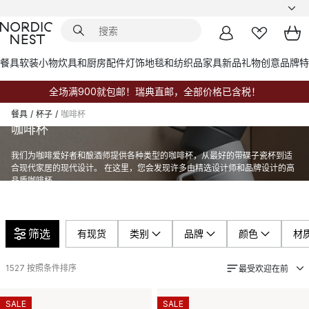
餐具
软装小物
炊具和厨房配件
灯饰
地毯和纺织品
家具
新品
礼物创意
品牌
特
全场满900就包邮！瑞典直邮，全部价格已含税！
餐具
/
杯子
/
咖啡杯
咖啡杯
我们为咖啡爱好者和酿酒师提供各种类型的咖啡杯，从最好的带碟子瓷杯到适
合现代家居的现代设计。 在这里，您会发现许多由精选设计师和品牌设计的高
品质咖啡杯。
筛选
有现货
类别
品牌
颜色
材
1527
按照条件排序
最受欢迎在前
SALE
SALE