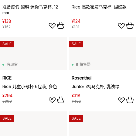
准备度假 姆明 迷你马克杯, 12
Rice 高款密胺马克杯, 蝴蝶款
mm
¥138
¥124
¥152
¥131
SALE
SALE
有现货
即将售罄
RICE
Rosenthal
Rice 儿童小号杯 6包装, 多色
Junto带柄马克杯, 乳浊绿
¥294
¥318
¥398
¥432
SALE
SALE