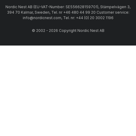
Nordic Nest AB (EU-VAT-Number: SE556628159701), Stämpelvägen 3,
394 70 Kalmar, Sweden, Tel. nr +46 480 44 99 20 Customer service:
info@nordicnest.com, Tel. nr: +44 (0) 20 3002 1196
© 2002 - 2026 Copyright Nordic Nest AB