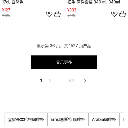
17cl, 自然色
把手 两件套装 340 ml, 340ml
¥127
¥333
¥165
¥419
显示第 36 页，共 1527 页产品
显示更多
1
2
...
43
皇家哥本哈根咖啡杯
Ernst恩斯特 咖啡杯
Arabia咖啡杯
Rö