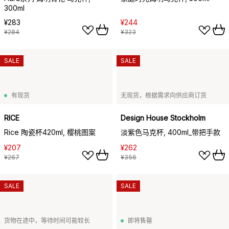
300ml
¥283
¥244
¥284
¥323
SALE
SALE
有现货
无现货，根据需求向供应商订货
RICE
Design House Stockholm
Rice 陶瓷杯420ml, 樱桃图案
淡紫色马克杯, 400ml_带把手款
¥207
¥262
¥267
¥356
SALE
SALE
货物在途中，等待时间可能较长
即将售罄