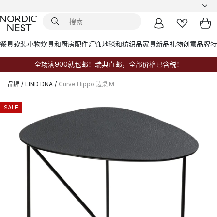
餐具
软装小物
炊具和厨房配件
灯饰
地毯和纺织品
家具
新品
礼物创意
品牌
特
全场满900就包邮！瑞典直邮，全部价格已含税！
品牌
/
LIND DNA
/
Curve Hippo 边桌 M
SALE