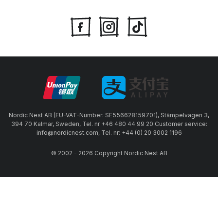
Nordic Nest AB (EU-VAT-Number: SE556628159701), Stämpelvägen 3,
394 70 Kalmar, Sweden, Tel. nr +46 480 44 99 20 Customer service:
info@nordicnest.com, Tel. nr: +44 (0) 20 3002 1196
© 2002 - 2026 Copyright Nordic Nest AB