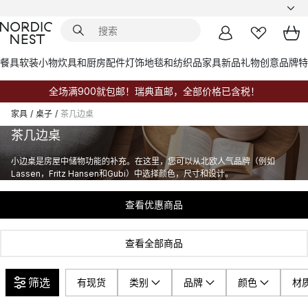
餐具
软装小物
炊具和厨房配件
灯饰
地毯和纺织品
家具
新品
礼物创意
品牌
特
全场满900就包邮！瑞典直邮，全部价格已含税！
家具
/
桌子
/
茶几边桌
茶几边桌
小边桌是房屋中储物功能的补充。在这里，您可以从北欧人气品牌（例如
Lassen，Fritz Hansen和Gubi）中选择颜色，尺寸和设计。
查看优惠商品
查看全部商品
筛选
有现货
类别
品牌
颜色
材