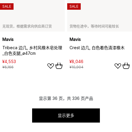
SALE
SALE
无现货，根据需求向供应商订货
货物在途中，等待时间可能较长
Mavis
Mavis
Tribeca 边几, 乡村风橡木皂处理
Crest 边几, 白色着色清漆橡木
_白色支腿_ø47cm
¥4,553
¥8,046
¥6,166
¥10,904
显示第 36 页，共 336 页产品
显示更多