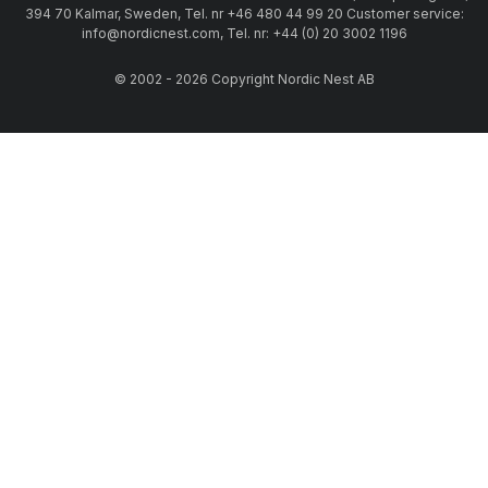
394 70 Kalmar, Sweden, Tel. nr +46 480 44 99 20 Customer service:
info@nordicnest.com, Tel. nr: +44 (0) 20 3002 1196
© 2002 - 2026 Copyright Nordic Nest AB