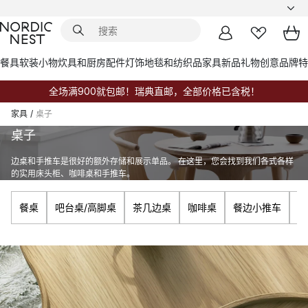
餐具
软装小物
炊具和厨房配件
灯饰
地毯和纺织品
家具
新品
礼物创意
品牌
特
全场满900就包邮！瑞典直邮，全部价格已含税！
家具
/
桌子
桌子
边桌和手推车是很好的额外存储和展示单品。 在这里，您会找到我们各式各样
的实用床头柜、咖啡桌和手推车。
餐桌
吧台桌/高脚桌
茶几边桌
咖啡桌
餐边小推车
床