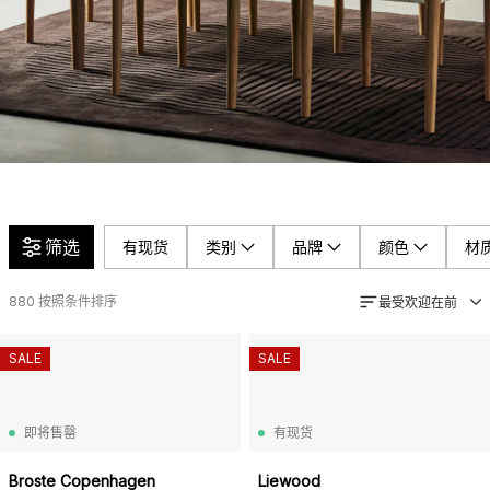
筛选
有现货
类别
品牌
颜色
材
880
按照条件排序
最受欢迎在前
SALE
SALE
即将售罄
有现货
Broste Copenhagen
Liewood