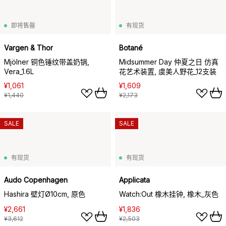
即将售罄
有现货
Vargen & Thor
Botané
Mjölner 铜色锤纹带盖奶锅,
Midsummer Day 仲夏之日 仿真
Vera_1.6L
花艺术装置, 虞美人野花_12支装
¥1,061
¥1,609
¥1,440
¥2,173
SALE
SALE
有现货
有现货
Audo Copenhagen
Applicata
Hashira 壁灯Ø10cm, 原色
Watch:Out 橡木挂钟, 橡木_灰色
¥2,661
¥1,836
¥3,612
¥2,503