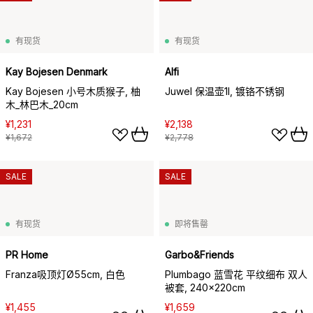
有现货
有现货
Kay Bojesen Denmark
Alfi
Kay Bojesen 小号木质猴子, 柚
Juwel 保温壶1l, 镀铬不锈钢
木_林巴木_20cm
¥1,231
¥2,138
¥1,672
¥2,778
SALE
SALE
有现货
即将售罄
PR Home
Garbo&Friends
Franza吸顶灯Ø55cm, 白色
Plumbago 蓝雪花 平纹细布 双人
被套, 240x220cm
¥1,455
¥1,659