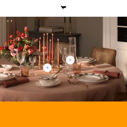
¥510
¥1,740