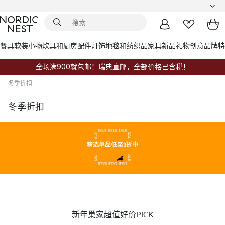
餐具
软装小物
炊具和厨房配件
灯饰
地毯和纺织品
家具
新品
礼物创意
品牌
特
全场满900就包邮！瑞典直邮，全部价格已含税！
冬季折扣
冬季折扣
精选单品低至3折中
新年巢家超值好价PICK