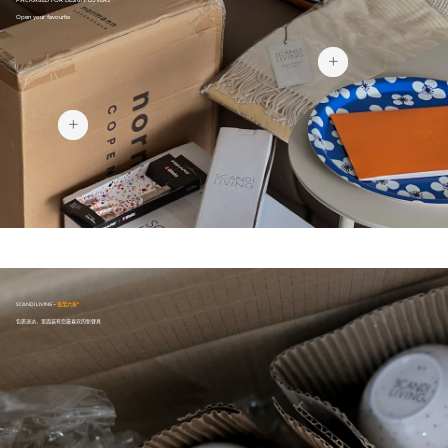
PACKAGED FOR DESIGN LOVERS
Open your favourite
¥765
¥2,729
SCANDI LIVING -
低至六折*
包裹送达，里面装有您最喜欢的新餐具