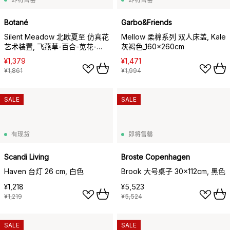
Botané
Garbo&Friends
Silent Meadow 北欧夏至 仿真花
Mellow 柔棉系列 双人床盖, Kale
艺术装置, 飞燕草-百合-苋花-尤
灰褐色_160x260cm
加利叶-蕨类_6支装
¥1,379
¥1,471
¥1,861
¥1,994
SALE
SALE
有现货
即将售罄
Scandi Living
Broste Copenhagen
Haven 台灯 26 cm, 白色
Brook 大号桌子 30x112cm, 黑色
¥1,218
¥5,523
¥1,219
¥5,524
SALE
SALE