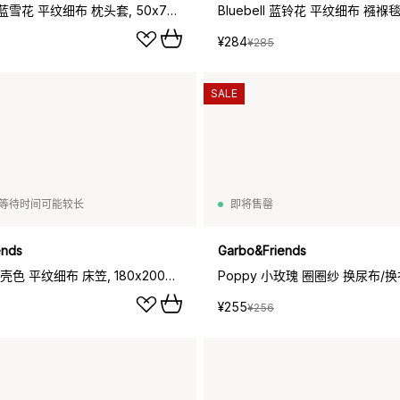
Plumbago 蓝雪花 平纹细布 枕头套, 50x70cm
¥284
¥285
SALE
等待时间可能较长
即将售罄
ends
Garbo&Friends
Eggshell 蛋壳色 平纹细布 床笠, 180x200x30cm
¥255
¥256