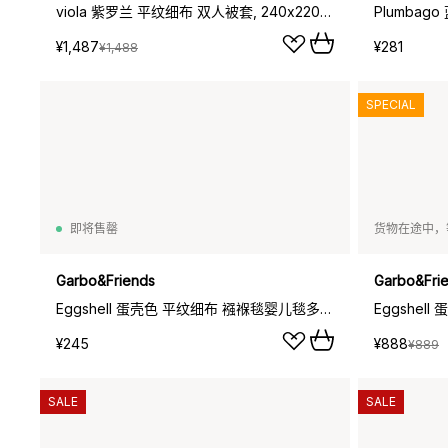
viola 紫罗兰 平纹细布 双人被套, 240x220cm
¥1,487
¥281
¥1,488
SPECIAL
即将售罄
货物在途中，
Garbo&Friends
Garbo&Fri
Eggshell 蛋壳色 平纹细布 襁褓毯婴儿毯多功能纱布毯, 110x110cm
¥245
¥888
¥889
SALE
SALE