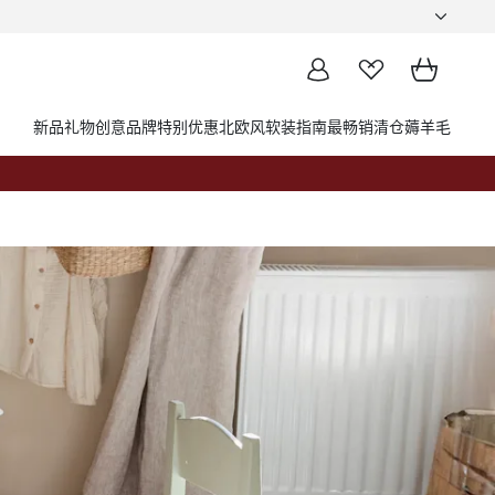
新品
礼物创意
品牌
特别优惠
北欧风软装指南
最畅销
清仓薅羊毛