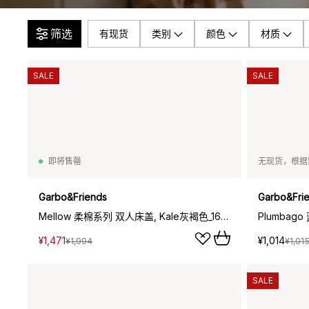
筛选
有现货
类别
颜色
材质
SALE
SALE
即将售罄
无现货，根据
Garbo&Friends
Garbo&Fri
Mellow 柔棉系列 双人床盖, Kale灰褐色_160x260cm
¥1,471
¥1,014
¥1,994
¥1,01
SALE