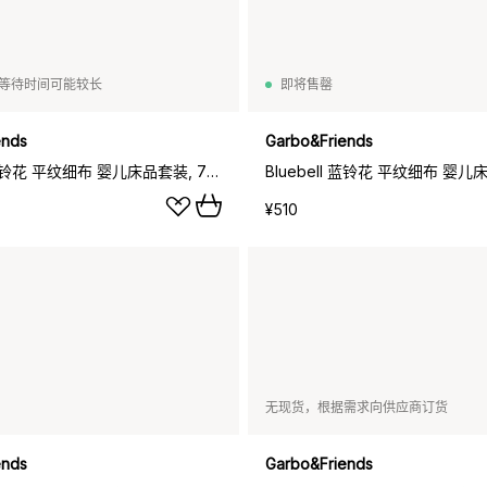
等待时间可能较长
即将售罄
ends
Garbo&Friends
Bluebell 蓝铃花 平纹细布 婴儿床品套装, 70x80cm_28x35cm
¥510
无现货，根据需求向供应商订货
ends
Garbo&Friends