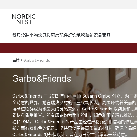
餐具
软装小物
炊具和厨房配件
灯饰
地毯和纺织品
家具
品牌
/
Garbo&Friends
Garbo&Friends
Garbo&Friends 于 2012 年由插画师 Susann Grabe 
个诗意的世界。她在瑞典乡村的一座农场长大，周围环绕着美丽的
得动植物群成为她最大的灵感来源。 Garbo&Friends 以创意
质材料备受推崇。所有印花均为手工绘制，颜色和细节精心挑选，构成了 G
独特DNA。 Garbo&Friends的产品由经过严格筛选和信赖的
新方面有着出色的记录。坚持只使用最高质量的材料，确保产品经
Garbo&Friends 的永恒设计，旨在为日常生活增添一丝诗意。