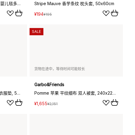
Bluebell 蓝铃花 平纹细布 襁褓毯婴儿毯多功能纱布毯, 110x110cm
Stripe Mauve 香芋条纹 枕头套, 50x60cm
¥194
¥195
SALE
货物在途中，等待时间可能较长
Garbo&Friends
Poppy 小玫瑰 圈圈纱 换尿布/换衣服垫, 50x70x15cm
Pomme 苹果 平纹细布 双人被套, 240x220cm
¥1,655
¥2,151