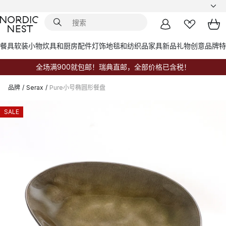
餐具
软装小物
炊具和厨房配件
灯饰
地毯和纺织品
家具
新品
礼物创意
品牌
特
全场满900就包邮！瑞典直邮，全部价格已含税！
品牌
/
Serax
/
Pure小号椭圆形餐盘
SALE