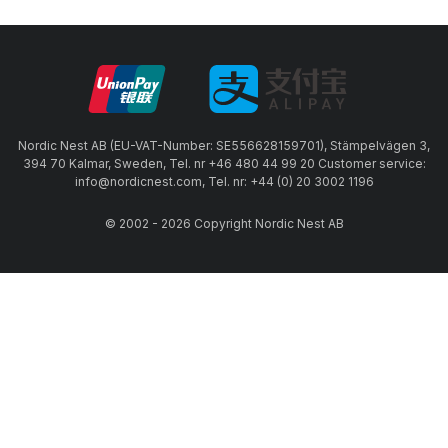
Nordic Nest AB (EU-VAT-Number: SE556628159701), Stämpelvägen 3,
394 70 Kalmar, Sweden, Tel. nr +46 480 44 99 20 Customer service:
info@nordicnest.com, Tel. nr: +44 (0) 20 3002 1196
© 2002 - 2026 Copyright Nordic Nest AB