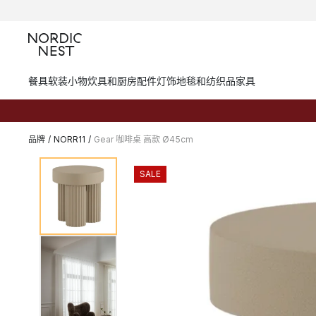
餐具
软装小物
炊具和厨房配件
灯饰
地毯和纺织品
家具
品牌
/
NORR11
/
Gear 咖啡桌 高款 Ø45cm
SALE