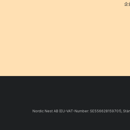
企
Nordic Nest AB (EU-VAT-Number: SE556628159701), Stämpe