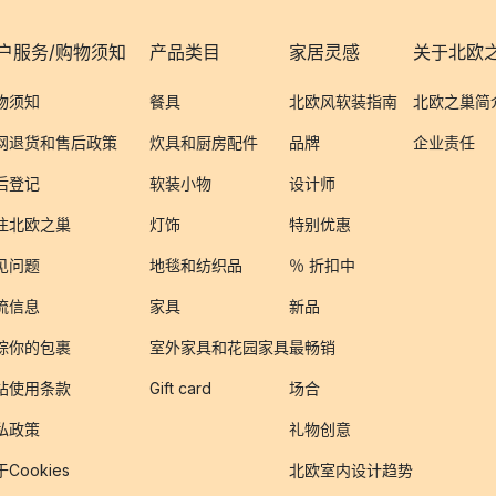
户服务/购物须知
产品类目
家居灵感
关于北欧
物须知
餐具
北欧风软装指南
北欧之巢简
网退货和售后政策
炊具和厨房配件
品牌
企业责任
后登记
软装小物
设计师
注北欧之巢
灯饰
特别优惠
见问题
地毯和纺织品
％ 折扣中
流信息
家具
新品
踪你的包裹
室外家具和花园家具
最畅销
站使用条款
Gift card
场合
私政策
礼物创意
Cookies
北欧室内设计趋势