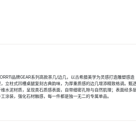
NORR11品牌GEAR系列高款茶几/边几，以古希腊美学为灵感打造雕塑感造
型，立柱式凹槽桌腿复刻古典韵味，为厚重质感的边几增添精致格调。甄
纤维水泥材质，呈现类石质感表面，自带细密孔隙与自然肌理；表面经多
手工涂装，强化石材触感，每一件都是独一无二的专属单品。