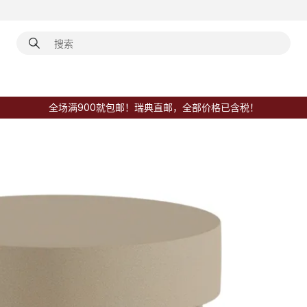
全场满900就包邮！瑞典直邮，全部价格已含税！