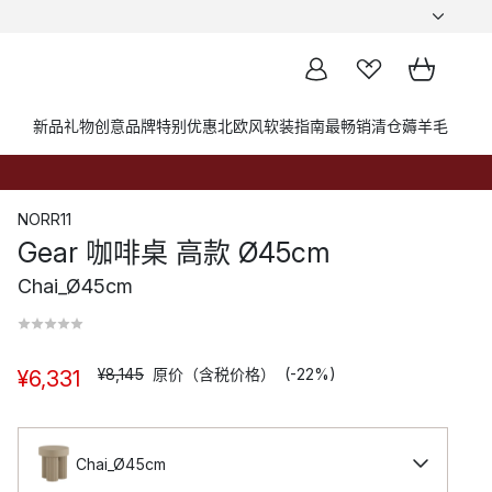
新品
礼物创意
品牌
特别优惠
北欧风软装指南
最畅销
清仓薅羊毛
NORR11
Gear 咖啡桌 高款 Ø45cm
Chai_Ø45cm
¥8,145
原价（含税价格）
(-22%)
¥6,331
Chai_Ø45cm