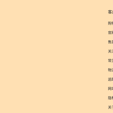
客
购
官
售
关
常
物
追
网
隐
关于