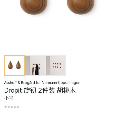
Asshoff & Brogård
for
Normann Copenhagen
Dropit 旋钮 2件装 胡桃木
小号