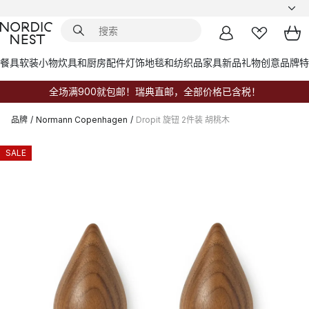
餐具
软装小物
炊具和厨房配件
灯饰
地毯和纺织品
家具
新品
礼物创意
品牌
特
全场满900就包邮！瑞典直邮，全部价格已含税！
品牌
/
Normann Copenhagen
/
Dropit 旋钮 2件装 胡桃木
SALE