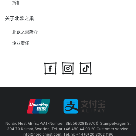
折扣
关于北欧之巢
北欧之巢简介
企业责任
Nordic Nest AB (EU-VAT-Number: SE556628159701), Stämpelvägen 3,
394 70 Kalmar, Sweden, Tel. nr +46 480 44 99 20 Customer service:
info@nordicnest.com, Tel. nr: +44 (0) 20 3002 1196