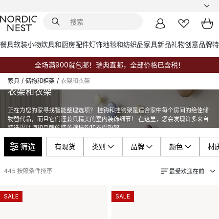
餐具
软装小物
炊具和厨房配件
灯饰
地毯和纺织品
家具
新品
礼物创意
品牌
特
全场满900就包邮！瑞典直邮，全部价格已含税！
家具
/
储物和柜架
/
衣架和衣架
衣架和衣架
正在为您的家寻找智能整理选项？ 挂钩和挂钩架是适合家中每个房间的绝佳储
物替代品，而且它们还兼具精美的室内装饰细节！ 在这里，您会发现许多来自
精选设计师和品牌的精美壁挂钩和衣帽钩架。
筛选
有现货
类别
品牌
颜色
材
445
按照条件排序
最受欢迎在前
SALE
SALE