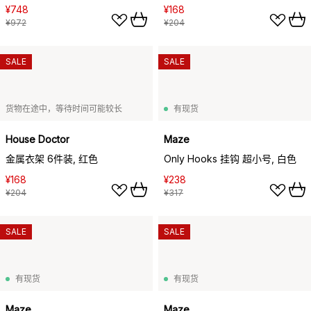
¥748
¥168
¥972
¥204
SALE
SALE
货物在途中，等待时间可能较长
有现货
House Doctor
Maze
金属衣架 6件装, 红色
Only Hooks 挂钩 超小号, 白色
¥168
¥238
¥204
¥317
SALE
SALE
有现货
有现货
Maze
Maze