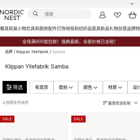
餐具
软装小物
炊具和厨房配件
灯饰
地毯和纺织品
家具
新品
礼物创意
品牌
特
全场满900就包邮！瑞典直邮，全部价格已含税！
品牌
/
Klippan Yllefabrik
/
Samba
Klippan Yllefabrik Samba
筛选
有现货
类别
颜色
材质
设
4
按照条件排序
最受欢迎在前
SALE
SALE