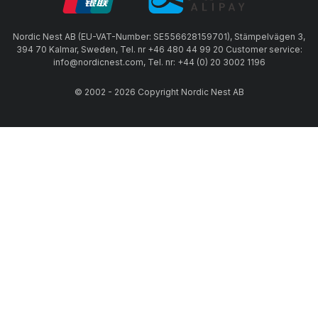
Nordic Nest AB (EU-VAT-Number: SE556628159701), Stämpelvägen 3,
394 70 Kalmar, Sweden, Tel. nr +46 480 44 99 20 Customer service:
info@nordicnest.com, Tel. nr: +44 (0) 20 3002 1196
© 2002 - 2026 Copyright Nordic Nest AB