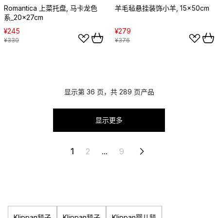
Romantica 上菜托盘, 马卡龙色
羊毛毡悬挂装饰小羊, 15x50cm
系_20x27cm
¥245
¥279
¥330
¥376
显示第 36 页，共 289 页产品
显示更多
1
2
...
9
Klippan毯子
Klippan毯子
Klippan婴儿毯