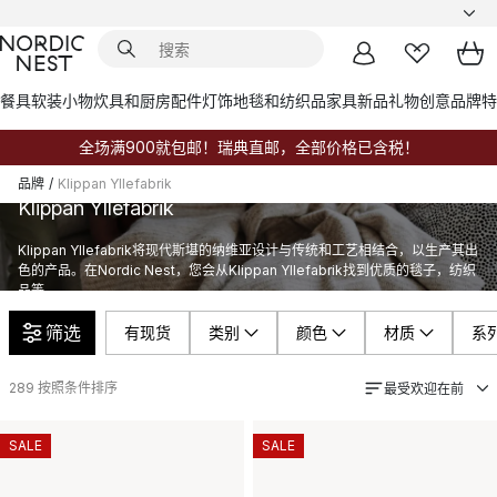
餐具
软装小物
炊具和厨房配件
灯饰
地毯和纺织品
家具
新品
礼物创意
品牌
特
全场满900就包邮！瑞典直邮，全部价格已含税！
品牌
/
Klippan Yllefabrik
Klippan Yllefabrik
Klippan Yllefabrik将现代斯堪的纳维亚设计与传统和工艺相结合，以生产其出
色的产品。在Nordic Nest，您会从Klippan Yllefabrik找到优质的毯子，纺织
品等。
筛选
有现货
类别
颜色
材质
系
289
按照条件排序
最受欢迎在前
SALE
SALE