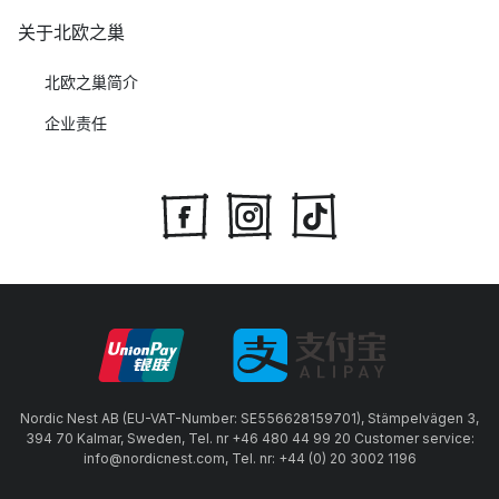
关于北欧之巢
北欧之巢简介
企业责任
Nordic Nest AB (EU-VAT-Number: SE556628159701), Stämpelvägen 3,
394 70 Kalmar, Sweden, Tel. nr +46 480 44 99 20 Customer service:
info@nordicnest.com, Tel. nr: +44 (0) 20 3002 1196