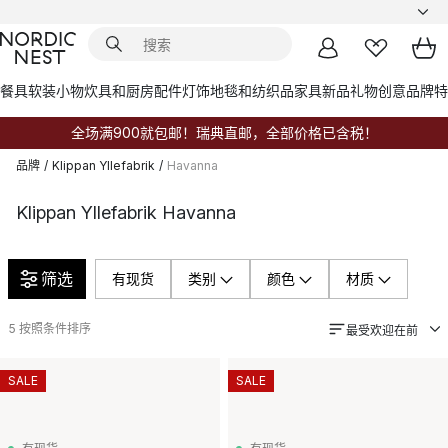
餐具
软装小物
炊具和厨房配件
灯饰
地毯和纺织品
家具
新品
礼物创意
品牌
特
全场满900就包邮！瑞典直邮，全部价格已含税！
品牌
/
Klippan Yllefabrik
/
Havanna
Klippan Yllefabrik Havanna
筛选
有现货
类别
颜色
材质
5
按照条件排序
最受欢迎在前
SALE
SALE