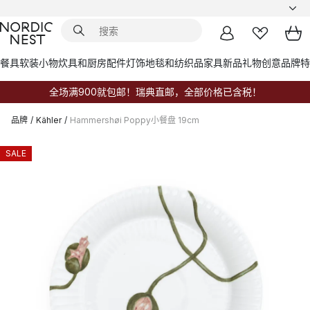
餐具
软装小物
炊具和厨房配件
灯饰
地毯和纺织品
家具
新品
礼物创意
品牌
特
全场满900就包邮！瑞典直邮，全部价格已含税！
品牌
/
Kähler
/
Hammershøi Poppy小餐盘 19cm
SALE