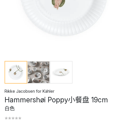
Rikke Jacobsen
for
Kähler
Hammershøi Poppy小餐盘 19cm
白色