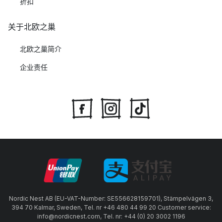
折扣
关于北欧之巢
北欧之巢简介
企业责任
Nordic Nest AB (EU-VAT-Number: SE556628159701), Stämpelvägen 3,
394 70 Kalmar, Sweden, Tel. nr +46 480 44 99 20 Customer service:
info@nordicnest.com, Tel. nr: +44 (0) 20 3002 1196