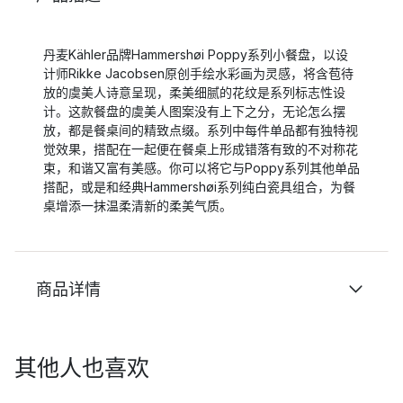
丹麦Kähler品牌Hammershøi Poppy系列小餐盘，以设
计师Rikke Jacobsen原创手绘水彩画为灵感，将含苞待
放的虞美人诗意呈现，柔美细腻的花纹是系列标志性设
计。这款餐盘的虞美人图案没有上下之分，无论怎么摆
放，都是餐桌间的精致点缀。系列中每件单品都有独特视
觉效果，搭配在一起便在餐桌上形成错落有致的不对称花
束，和谐又富有美感。你可以将它与Poppy系列其他单品
搭配，或是和经典Hammershøi系列纯白瓷具组合，为餐
桌增添一抹温柔清新的柔美气质。
商品详情
其他人也喜欢