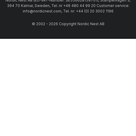
Nordic Nest AB (EU-VAT-Number: SE556628159701), Stämpelvägen 3,
394 70 Kalmar, Sweden, Tel. nr +46 480 44 99 20 Customer service:
info@nordicnest.com, Tel. nr: +44 (0) 20 3002 1196
© 2002 - 2026 Copyright Nordic Nest AB