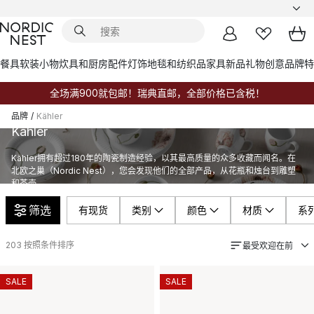
餐具
软装小物
炊具和厨房配件
灯饰
地毯和纺织品
家具
新品
礼物创意
品牌
特
全场满900就包邮！瑞典直邮，全部价格已含税！
品牌
/
Kähler
Kähler
Kähler拥有超过180年的陶瓷制造经验，以其最高质量的众多收藏而闻名。在
北欧之巢（Nordic Nest），您会发现他们的全部产品，从花瓶和烛台到雕塑
和茶壶。
筛选
有现货
类别
颜色
材质
系
203
按照条件排序
最受欢迎在前
SALE
SALE