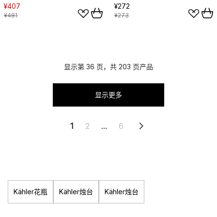
¥407
¥272
¥481
¥273
显示第 36 页，共 203 页产品
显示更多
1
2
...
6
Kähler花瓶
Kähler烛台
Kähler烛台