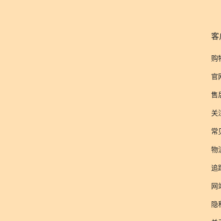
客
购
官
售
关
常
物
追
网
隐