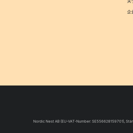
关于
企
Nordic Nest AB (EU-VAT-Number: SE556628159701), Stämpe