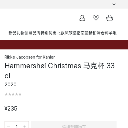
新品
礼物创意
品牌
特别优惠
北欧风软装指南
最畅销
清仓薅羊毛
Rikke Jacobsen
for
Kähler
Hammershøi Christmas 马克杯 33
cl
2020
¥235
添加至购物车