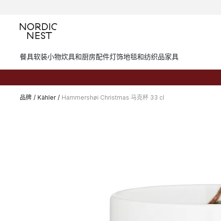
餐具
软装小物
炊具和厨房配件
灯饰
地毯和纺织品
家具
品牌
/
Kähler
/
Hammershøi Christmas 马克杯 33 cl