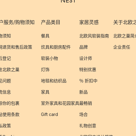
户服务/购物须知
产品类目
家居灵感
关于北欧
物须知
餐具
北欧风软装指南
北欧之巢简
网退货和售后政策
炊具和厨房配件
品牌
企业责任
后登记
软装小物
设计师
注北欧之巢
灯饰
特别优惠
见问题
地毯和纺织品
％ 折扣中
流信息
家具
新品
踪你的包裹
室外家具和花园家具
最畅销
站使用条款
Gift card
场合
私政策
礼物创意