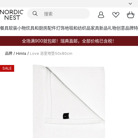
餐具
软装小物
炊具和厨房配件
灯饰
地毯和纺织品
家具
新品
礼物创意
品牌
特
全场满900就包邮！瑞典直邮，全部价格已含税！
品牌
/
Himla
/
Love 浴室地垫50x80cm
SALE