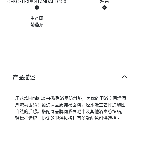
OEKO-TEX® STANDARD 100
棉布
生产国
葡萄牙
产品描述
用这款Himla Love系列浴室防滑垫，为你的卫浴空间增添
潮流氛围感！甄选高品质纯棉面料，经水洗工艺打造随性
自然的质感。搭配同品牌同系列毛巾及其他浴室纺织品，
轻松打造统一协调的卫浴风格！有多款配色可供选择~