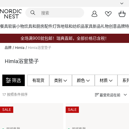
餐具
软装小物
炊具和厨房配件
灯饰
地毯和纺织品
家具
新品
礼物创意
品牌
特
全场满900就包邮！瑞典直邮，全部价格已含税！
品牌
/
Himla
/
Himla浴室垫子
Himla浴室垫子
筛选
有现货
类别
颜色
材质
系
17
按照条件排序
最受欢迎在前
SALE
SALE