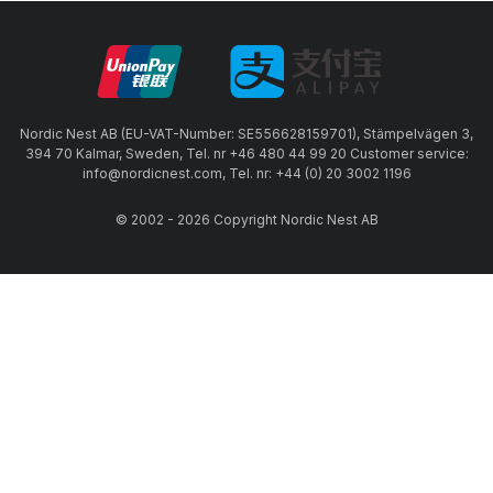
Nordic Nest AB (EU-VAT-Number: SE556628159701), Stämpelvägen 3,
394 70 Kalmar, Sweden, Tel. nr +46 480 44 99 20 Customer service:
info@nordicnest.com, Tel. nr: +44 (0) 20 3002 1196
© 2002 - 2026 Copyright Nordic Nest AB