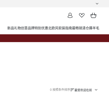
新品
礼物创意
品牌
特别优惠
北欧风软装指南
最畅销
清仓薅羊毛
0
按照条件排序
最受欢迎在前