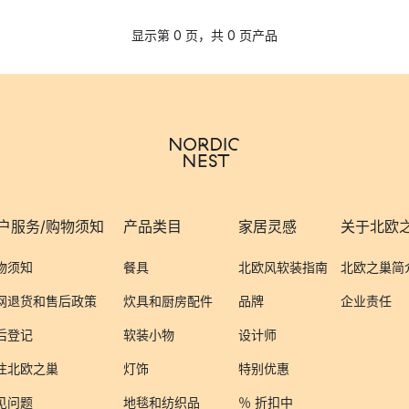
显示第 0 页，共 0 页产品
户服务/购物须知
产品类目
家居灵感
关于北欧
物须知
餐具
北欧风软装指南
北欧之巢简
网退货和售后政策
炊具和厨房配件
品牌
企业责任
后登记
软装小物
设计师
注北欧之巢
灯饰
特别优惠
见问题
地毯和纺织品
％ 折扣中