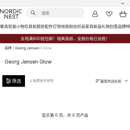
餐具
软装小物
炊具和厨房配件
灯饰
地毯和纺织品
家具
新品
礼物创意
品牌
特
全场满900就包邮！瑞典直邮，全部价格已含税！
品牌
/
Georg Jensen
/
Glow
Georg Jensen Glow
筛选
0
按照条件排序
最受欢迎在前
显示第 0 页，共 0 页产品