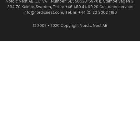
Nordic Nest AB (EU-VAT-Number: SE556628159701), Stämpelvägen 3,
394 70 Kalmar, Sweden, Tel. nr +46 480 44 99 20 Customer service:
info@nordicnest.com, Tel. nr: +44 (0) 20 3002 1196
© 2002 - 2026 Copyright Nordic Nest AB