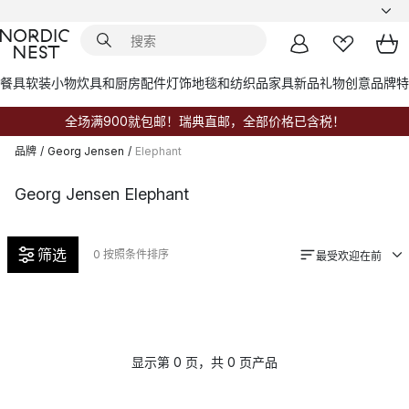
餐具
软装小物
炊具和厨房配件
灯饰
地毯和纺织品
家具
新品
礼物创意
品牌
特
全场满900就包邮！瑞典直邮，全部价格已含税！
品牌
/
Georg Jensen
/
Elephant
Georg Jensen Elephant
筛选
0
按照条件排序
最受欢迎在前
显示第 0 页，共 0 页产品