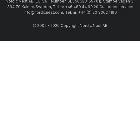
Nordic Nest AB (EU-VAT-Number: SE556628159701), Stämpelvägen 3,
394 70 Kalmar, Sweden, Tel. nr +46 480 44 99 20 Customer service:
info@nordicnest.com, Tel. nr: +44 (0) 20 3002 1196
© 2002 - 2026 Copyright Nordic Nest AB