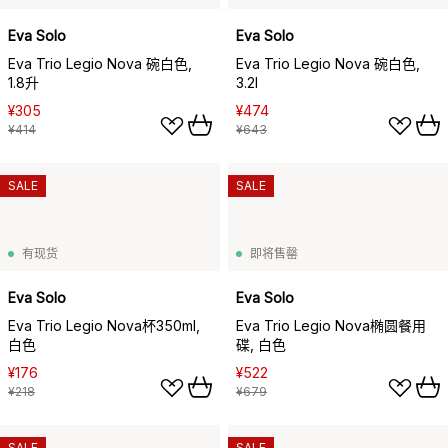
Eva Solo
Eva Solo
Eva Trio Legio Nova 碗白色,
Eva Trio Legio Nova 碗白色,
1.8升
3.2l
¥305
¥474
¥414
¥643
SALE
SALE
有现货
即将售罄
Eva Solo
Eva Solo
Eva Trio Legio Nova杯350ml,
Eva Trio Legio Nova椭圆餐用
白色
碟, 白色
¥176
¥522
¥218
¥679
SALE
SALE