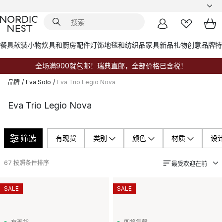
餐具
软装小物
炊具和厨房配件
灯饰
地毯和纺织品
家具
新品
礼物创意
品牌
特
全场满900就包邮！瑞典直邮，全部价格已含税！
品牌
/
Eva Solo
/
Eva Trio Legio Nova
Eva Trio Legio Nova
筛选
有现货
类别
颜色
材质
设
67
按照条件排序
最受欢迎在前
SALE
SALE