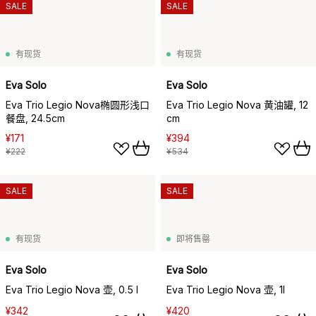
SALE
SALE
有现货
有现货
Eva Solo
Eva Solo
Eva Trio Legio Nova椭圆形浅口
Eva Trio Legio Nova 黄油罐, 12
餐盘, 24.5cm
cm
¥171
¥394
¥222
¥534
SALE
SALE
有现货
即将售罄
Eva Solo
Eva Solo
Eva Trio Legio Nova 壶, 0.5 l
Eva Trio Legio Nova 壶, 1l
¥342
¥420