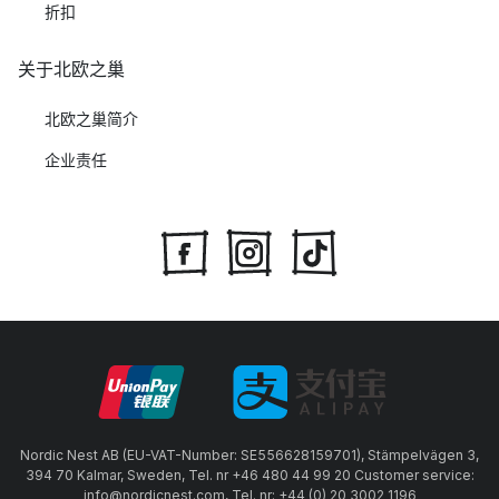
折扣
关于北欧之巢
北欧之巢简介
企业责任
Nordic Nest AB (EU-VAT-Number: SE556628159701), Stämpelvägen 3,
394 70 Kalmar, Sweden, Tel. nr +46 480 44 99 20 Customer service:
info@nordicnest.com, Tel. nr: +44 (0) 20 3002 1196