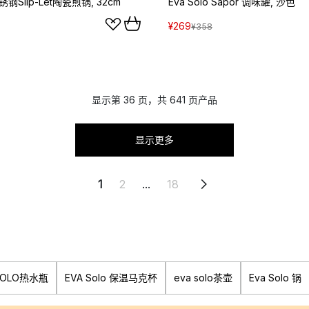
 不锈钢Slip-Let陶瓷煎锅, 32cm
Eva Solo Sapor 调味罐, 沙色
¥269
¥358
显示第 36 页，共 641 页产品
显示更多
1
2
...
18
SOLO热水瓶
EVA Solo 保温马克杯
eva solo茶壶
Eva Solo 锅