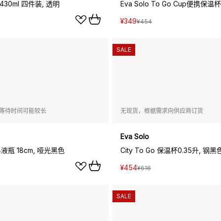
 430ml 四件装, 透明
¥349
¥454
SALE
等待时间可能较长
无现货，根据需求向供应商订货
Eva Solo
 皂液瓶 18cm, 哑光黑色
City To Go 保温杯0.35升, 钢黑
¥454
¥616
SALE