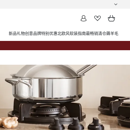
新品
礼物创意
品牌
特别优惠
北欧风软装指南
最畅销
清仓薅羊毛