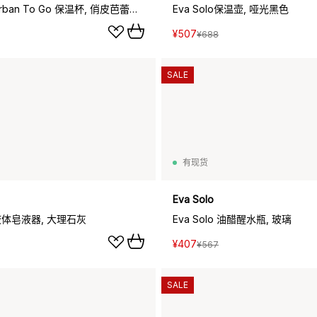
Eva Solo Urban To Go 保温杯, 俏皮芭蕾粉_0.35L
Eva Solo保温壶, 哑光黑色
¥507
¥688
SALE
有现货
Eva Solo
o 液体皂液器, 大理石灰
Eva Solo 油醋醒水瓶, 玻璃
¥407
¥567
SALE