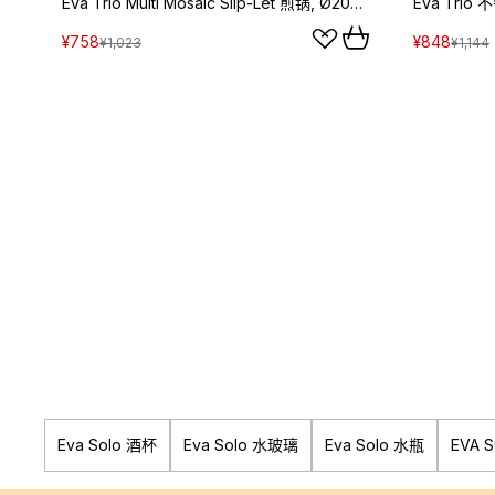
Eva Trio Multi Mosaic Slip-Let 煎锅, Ø20cm
Eva Trio
¥758
¥848
¥1,023
¥1,144
Eva Solo 酒杯
Eva Solo 水玻璃
Eva Solo 水瓶
EVA 