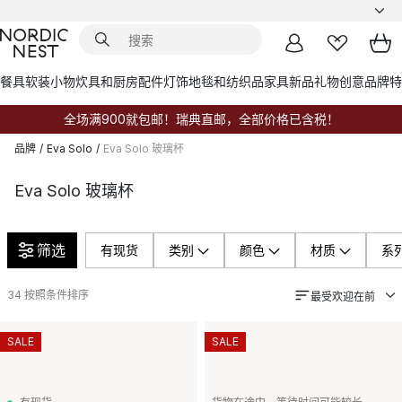
餐具
软装小物
炊具和厨房配件
灯饰
地毯和纺织品
家具
新品
礼物创意
品牌
特
全场满900就包邮！瑞典直邮，全部价格已含税！
品牌
/
Eva Solo
/
Eva Solo 玻璃杯
Eva Solo 玻璃杯
筛选
有现货
类别
颜色
材质
系
34
按照条件排序
最受欢迎在前
SALE
SALE