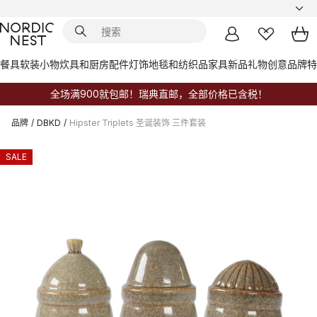
餐具
软装小物
炊具和厨房配件
灯饰
地毯和纺织品
家具
新品
礼物创意
品牌
特
全场满900就包邮！瑞典直邮，全部价格已含税！
品牌
/
DBKD
/
Hipster Triplets 圣诞装饰 三件套装
SALE