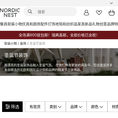
餐具
软装小物
炊具和厨房配件
灯饰
地毯和纺织品
家具
新品
礼物创意
品牌
特
全场满900就包邮！瑞典直邮，全部价格已含税！
软装小物
/
装饰
/
圣诞节装饰
圣诞节装饰
用漂亮的圣诞装饰品融入圣诞气氛。 在我们种类繁多的商品中，您会发现许多
来自精选的北欧和国际设计师和品牌的精美节日装饰品。
筛选
有现货
类别
品牌
颜色
材