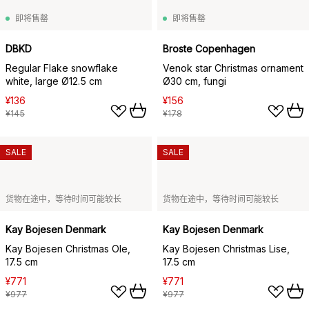
即将售罄
即将售罄
DBKD
Broste Copenhagen
Regular Flake snowflake
Venok star Christmas ornament
white, large Ø12.5 cm
Ø30 cm, fungi
¥136
¥156
¥145
¥178
SALE
SALE
货物在途中，等待时间可能较长
货物在途中，等待时间可能较长
Kay Bojesen Denmark
Kay Bojesen Denmark
Kay Bojesen Christmas Ole,
Kay Bojesen Christmas Lise,
17.5 cm
17.5 cm
¥771
¥771
¥977
¥977