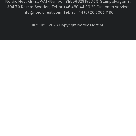
Nordic Nest AB (EU-VAT-Number: SE556628159701), Stämpelvägen 3,
394 70 Kalmar, Sweden, Tel. nr +46 480 44 99 20 Customer service:
info@nordicnest.com, Tel. nr: +44 (0) 20 3002 1196
© 2002 - 2026 Copyright Nordic Nest AB