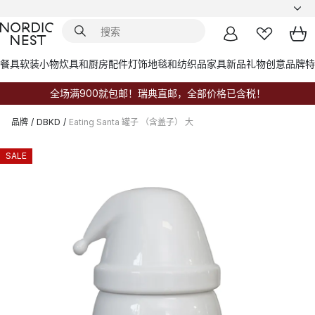
餐具
软装小物
炊具和厨房配件
灯饰
地毯和纺织品
家具
新品
礼物创意
品牌
特
全场满900就包邮！瑞典直邮，全部价格已含税！
品牌
/
DBKD
/
Eating Santa 罐子 （含盖子） 大
SALE