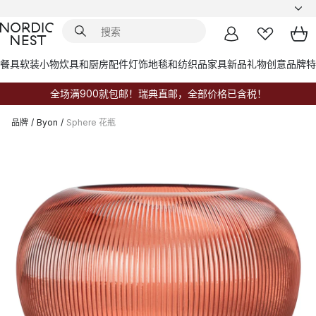
餐具
软装小物
炊具和厨房配件
灯饰
地毯和纺织品
家具
新品
礼物创意
品牌
特
全场满900就包邮！瑞典直邮，全部价格已含税！
品牌
/
Byon
/
Sphere 花瓶