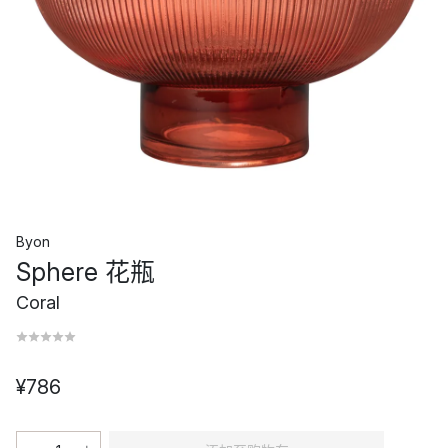
Byon
Sphere 花瓶
Coral
¥786