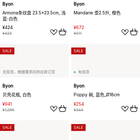
Byon
Byon
Armona条纹盘 23.5x23.5cm, 浅
Mandarie 壶2.5升, 橙色
蓝-白色
¥424
¥672
¥425
¥911
SALE
SALE
无现货，根据需求向供应商订货
有现货
Byon
Byon
贝壳花瓶, 白色
Poppy 碗, 蓝色_Ø18cm
¥941
¥254
¥1,286
¥344
SALE
SALE