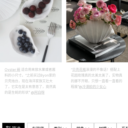
Oyster 碗
适合用来放水果或者酱
“
贝壳花瓶
浪漫的不像话！搭配上
料的小尺寸。“之前买过Byon家的
花园玫瑰真的太美太美了，实物真
贝壳烛台，现在海洋家族又壮大
的挪不开眼，只想一直看一直看的
了，它实在是太有意思了，竟然真
程度”
@冷漠脸的少女心
的是生蚝的形状”
@阿白呀