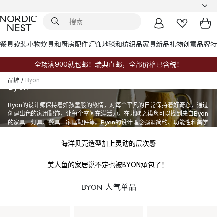
餐具
软装小物
炊具和厨房配件
灯饰
地毯和纺织品
家具
新品
礼物创意
品牌
特
全场满900就包邮！瑞典直邮，全部价格已含税！
品牌
/
Byon
Byon
Byon的设计师保持着如孩童般的热情，对每个平凡的日常保持着好奇心，通过
创建出色的家用配饰，让每个空间充满活力。在北欧之巢您可以找到来自Byon
来自瑞典的 Byon
有着超多绝美的设计
的家具、灯具、餐具、家居配件等。Byon的设计理念强调简约、功能性和美学
的结合，注重细节和质量。
海洋贝壳造型加上灵动的层次感
美人鱼的家居说不定也被BYON承包了！
BYON 人气单品