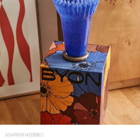
By On - 独特的家居配饰
通过对颜色和形状的热爱，以及对形式、材料和内涵的不懈探索，
By On不断创造出独特的家具和精美的室内细节。尽管拥有无穷无
尽的多样性，这个瑞典品牌的创作有一个共同点：它们散发出不可
抗拒的城市能量、柔和的极简主义和建筑魅力。
By On 的设计哲学
与客户、经销商、代理商和生产商建立牢固而长期的关系是By On
的核心价值。他们的目标是通过设计中的好奇心和玩味性，为你的
家赋予个性。然后，你可以借助他们产品所激发的创意玩味，塑造
自己的家。可以说，他们帮助把房子变成了家。正是出于这种意
图，By On品牌为家庭设计了功能性和富有灵感的家居配饰、纺织
品和灯具。
2024年8月14日星期三