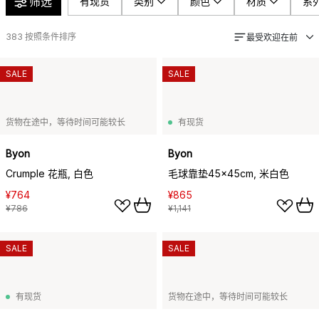
筛选
有现货
类别
颜色
材质
系
383
按照条件排序
最受欢迎在前
SALE
SALE
货物在途中，等待时间可能较长
有现货
Byon
Byon
Crumple 花瓶, 白色
毛球靠垫45x45cm, 米白色
¥764
¥865
¥786
¥1,141
SALE
SALE
有现货
货物在途中，等待时间可能较长