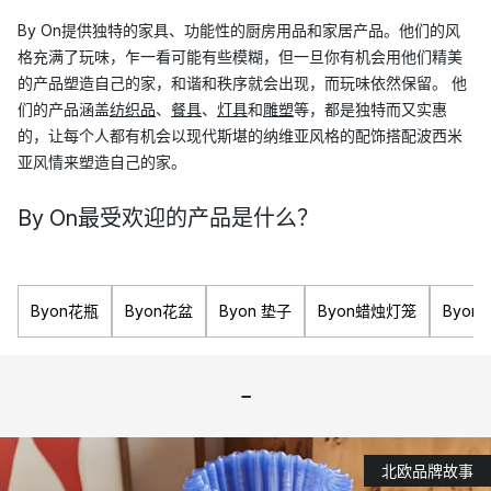
By On提供独特的家具、功能性的厨房用品和家居产品。他们的风
格充满了玩味，乍一看可能有些模糊，但一旦你有机会用他们精美
的产品塑造自己的家，和谐和秩序就会出现，而玩味依然保留。 他
们的产品涵盖
纺织品
、
餐具
、
灯具
和
雕塑
等，都是独特而又实惠
的，让每个人都有机会以现代斯堪的纳维亚风格的配饰搭配波西米
亚风情来塑造自己的家。
By On最受欢迎的产品是什么？
瑞典品牌By On成立于1999年，旨在创造更美丽的家。从那时起，
他们推出了多款受欢迎的产品和系列。在他们的产品系列中，你会
Byon花瓶
Byon花盆
Byon 垫子
Byon蜡烛灯笼
Byon
找到各种家居配饰。从杯子和盘子到靠垫和其他装饰品应有尽有。
By On的热门产品Top 3
-
Fumiko
杯子
Adina 花盆
Smooth 花瓶
北欧品牌故事