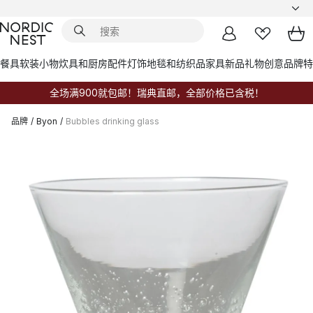
餐具
软装小物
炊具和厨房配件
灯饰
地毯和纺织品
家具
新品
礼物创意
品牌
特
全场满900就包邮！瑞典直邮，全部价格已含税！
品牌
/
Byon
/
Bubbles drinking glass