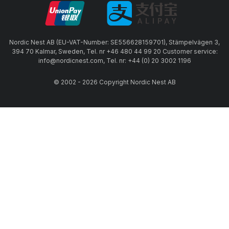
Nordic Nest AB (EU-VAT-Number: SE556628159701), Stämpelvägen 3,
394 70 Kalmar, Sweden, Tel. nr +46 480 44 99 20 Customer service:
info@nordicnest.com, Tel. nr: +44 (0) 20 3002 1196
© 2002 - 2026 Copyright Nordic Nest AB