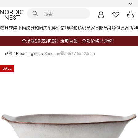
餐具
软装小物
炊具和厨房配件
灯饰
地毯和纺织品
家具
新品
礼物创意
品牌
特
全场满900就包邮！瑞典直邮，全部价格已含税！
品牌
/
Bloomingville
/
Sandrine餐用碗27.5x42.5cm
SALE