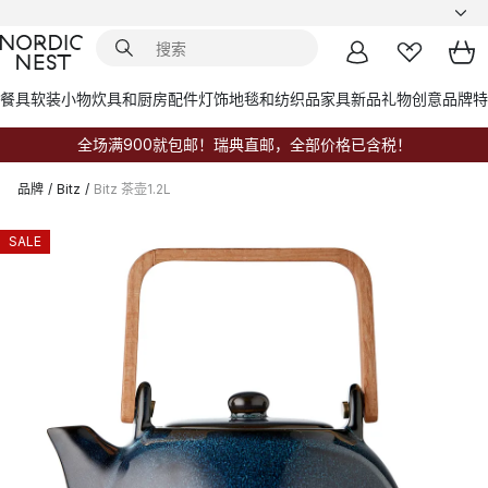
餐具
软装小物
炊具和厨房配件
灯饰
地毯和纺织品
家具
新品
礼物创意
品牌
特
全场满900就包邮！瑞典直邮，全部价格已含税！
品牌
/
Bitz
/
Bitz 茶壶1.2L
SALE