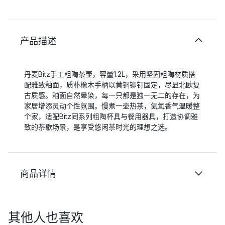
产品描述
丹麦Bitz手工粗陶茶壶，容量1.2L，采用坚固粗陶材质搭
配雅致釉面，质朴橡木手柄以黄铜铆钉固定，尽显北欧复
古质感。釉面自然晕染，每一只都是独一无二的存在，为
家居增添灵动个性氛围。慢煮一壶热茶，氤氲香气温暖整
个家，适配Bitz同系列粗陶杯具与餐用器具，打造协调雅
致的茶歇场景，是享受悠闲茶时光的理想之选。
商品详情
其他人也喜欢