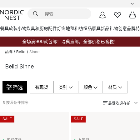
餐具
软装小物
炊具和厨房配件
灯饰
地毯和纺织品
家具
新品
礼物创意
品牌
特
全场满900就包邮！瑞典直邮，全部价格已含税！
品牌
/
Belid
/
Sinne
Belid Sinne
筛选
有现货
类别
颜色
材质
5
按照条件排序
最受欢迎在前
SALE
SALE