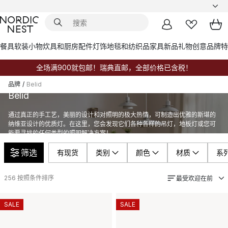
餐具
软装小物
炊具和厨房配件
灯饰
地毯和纺织品
家具
新品
礼物创意
品牌
特
全场满900就包邮！瑞典直邮，全部价格已含税！
品牌
/
Belid
Belid
通过真正的手工艺，美丽的设计和对照明的极大热情，可制造出优雅的斯堪的
纳维亚设计的优质灯。在这里，您会发现它们各种各样的吊灯，地板灯或您可
能要寻找的任何类型的照明解决方案！
筛选
有现货
类别
颜色
材质
系
256
按照条件排序
最受欢迎在前
SALE
SALE