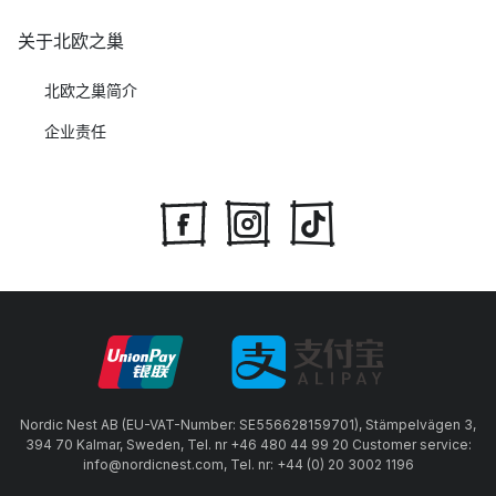
关于北欧之巢
北欧之巢简介
企业责任
Nordic Nest AB (EU-VAT-Number: SE556628159701), Stämpelvägen 3,
394 70 Kalmar, Sweden, Tel. nr +46 480 44 99 20 Customer service:
info@nordicnest.com, Tel. nr: +44 (0) 20 3002 1196