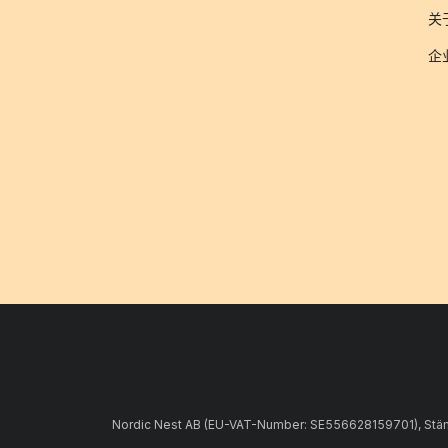
关于
企
Nordic Nest AB (EU-VAT-Number: SE556628159701), Stämpe