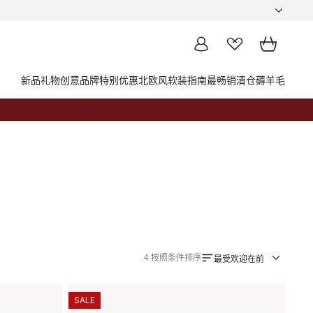
新品
礼物创意
品牌
特别优惠
北欧风软装指南
最畅销
清仓薅羊毛
4
按照条件排序
最受欢迎在前
SALE