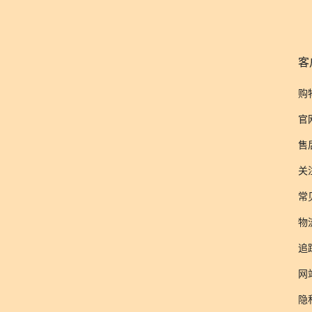
客
购
官
售
关
常
物
追
网
隐