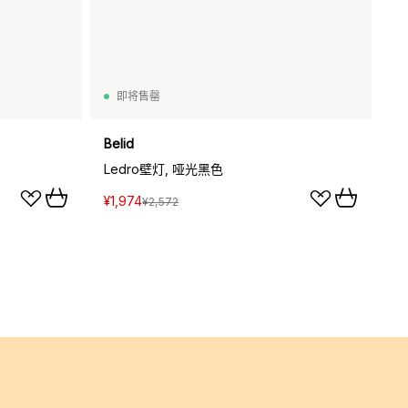
即将售罄
Belid
Ledro壁灯, 哑光黑色
¥1,974
¥2,572