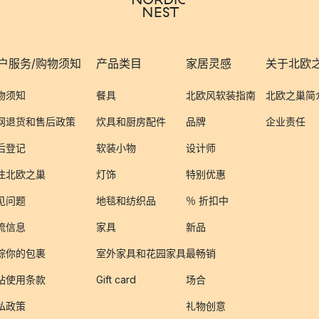
户服务/购物须知
产品类目
家居灵感
关于北欧
物须知
餐具
北欧风软装指南
北欧之巢简
网退货和售后政策
炊具和厨房配件
品牌
企业责任
后登记
软装小物
设计师
注北欧之巢
灯饰
特别优惠
见问题
地毯和纺织品
％ 折扣中
流信息
家具
新品
踪你的包裹
室外家具和花园家具
最畅销
站使用条款
Gift card
场合
私政策
礼物创意