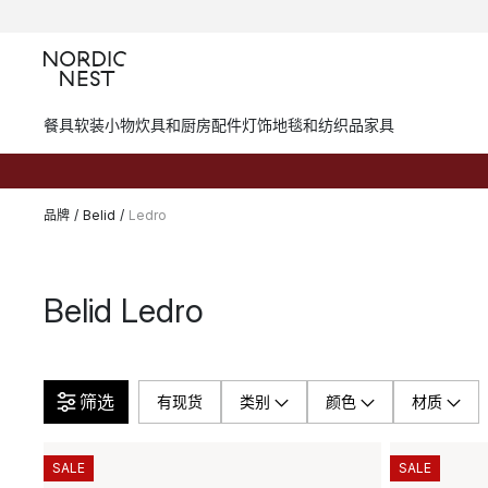
餐具
软装小物
炊具和厨房配件
灯饰
地毯和纺织品
家具
品牌
/
Belid
/
Ledro
Belid Ledro
筛选
有现货
类别
颜色
材质
SALE
SALE