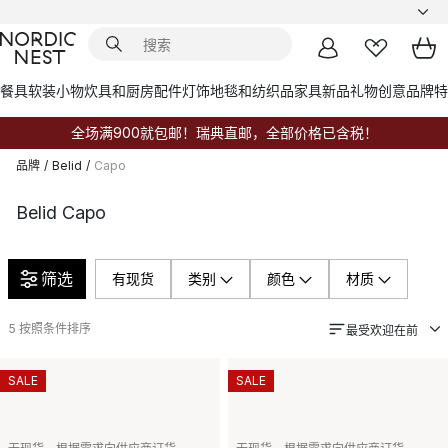
餐具
软装小物
炊具和厨房配件
灯饰
地毯和纺织品
家具
新品
礼物创意
品牌
特
全场满900就包邮！瑞典直邮，全部价格已含税！
品牌
/
Belid
/
Capo
Belid Capo
筛选
有现货
类别
颜色
材质
5
按照条件排序
最受欢迎在前
SALE
SALE