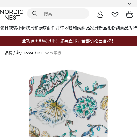
餐具
软装小物
炊具和厨房配件
灯饰
地毯和纺织品
家具
新品
礼物创意
品牌
特
全场满900就包邮！瑞典直邮，全部价格已含税！
品牌
/
Åry Home
/
In Bloom 菜板