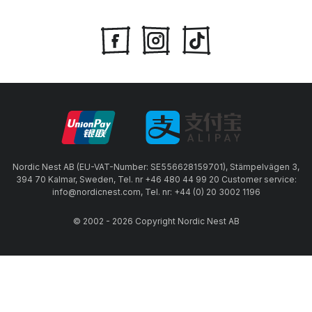
Nordic Nest AB (EU-VAT-Number: SE556628159701), Stämpelvägen 3,
394 70 Kalmar, Sweden, Tel. nr +46 480 44 99 20 Customer service:
info@nordicnest.com, Tel. nr: +44 (0) 20 3002 1196
© 2002 - 2026 Copyright Nordic Nest AB