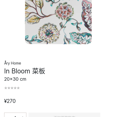
Åry Home
In Bloom 菜板
20x30 cm
¥270