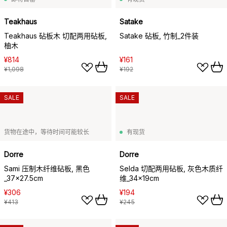
Teakhaus
Satake
Teakhaus 砧板木 切配两用砧板,
Satake 砧板, 竹制_2件装
柚木
¥814
¥161
¥1,098
¥192
SALE
SALE
货物在途中，等待时间可能较长
有现货
Dorre
Dorre
Sami 压制木纤维砧板, 黑色
Selda 切配两用砧板, 灰色木质纤
_37x27.5cm
维_34x19cm
¥306
¥194
¥413
¥245