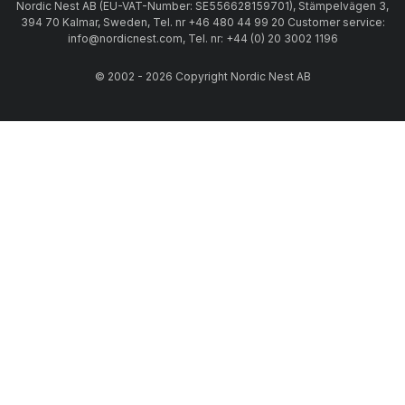
Nordic Nest AB (EU-VAT-Number: SE556628159701), Stämpelvägen 3,
394 70 Kalmar, Sweden, Tel. nr +46 480 44 99 20 Customer service:
info@nordicnest.com, Tel. nr: +44 (0) 20 3002 1196
© 2002 - 2026 Copyright Nordic Nest AB