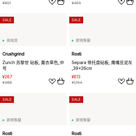
¥891
¥465
SALE
SALE
有现货
即将售罄
Crushgrind
Rosti
Zurich 苏黎世 砧板, 薰衣草色_中
Separa 带托盘砧板, 鹰嘴豆泥灰
号
_39x26cm
¥287
¥813
¥388
¥1,154
SALE
SALE
即将售罄
即将售罄
Rosti
Rosti