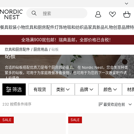
餐具
软装小物
炊具和厨房配件
灯饰
地毯和纺织品
家具
新品
礼物创意
品牌
特
全场满900就包邮！瑞典直邮，全部价格已含税！
炊具和厨房配件
/
厨房用品
/
砧板
砧板
合适的砧板搭配优质刀是每个厨房的必备品。 在 Nordic Nest，您会发现种类
繁多的砧板，可用于为家庭晚餐准备食物，也可用于为您的下一次晚宴制作诱
人的盛盘。
筛选
有现货
类别
品牌
颜色
材
232
按照条件排序
最受欢迎在前
SALE
SALE