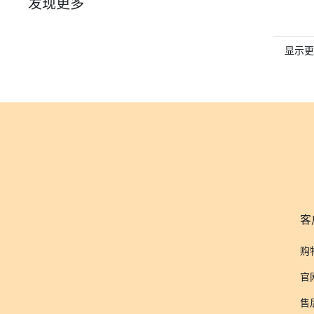
发现更多
显示更
客
购
官
售