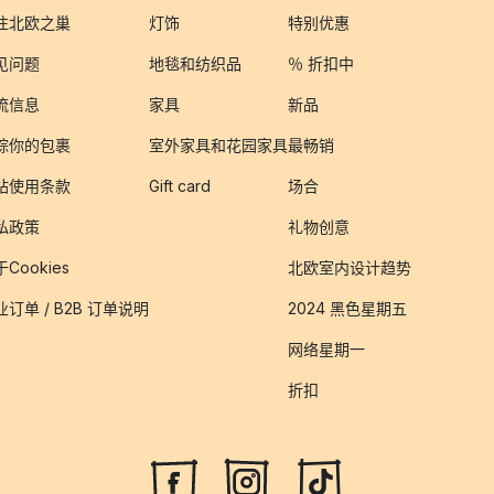
注北欧之巢
灯饰
特别优惠
见问题
地毯和纺织品
％ 折扣中
流信息
家具
新品
踪你的包裹
室外家具和花园家具
最畅销
站使用条款
Gift card
场合
私政策
礼物创意
Cookies
北欧室内设计趋势
业订单 / B2B 订单说明
2024 黑色星期五
网络星期一
折扣