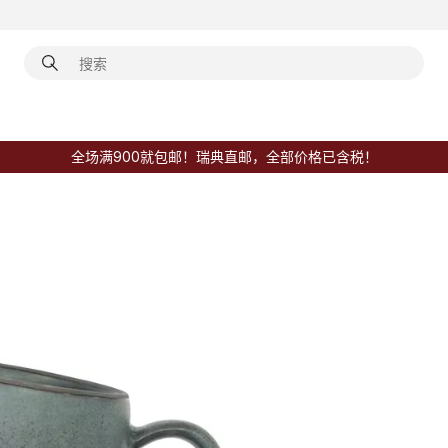
全场满900就包邮！瑞典直邮，全部价格已含税！