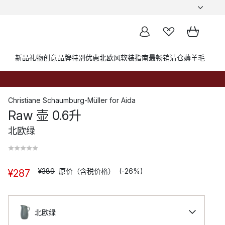
新品
礼物创意
品牌
特别优惠
北欧风软装指南
最畅销
清仓薅羊毛
Christiane Schaumburg-Müller
for
Aida
Raw 壶 0.6升
北欧绿
¥389
原价（含税价格）
(-26%)
¥287
北欧绿