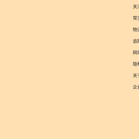
关
常
物
追
网
隐
关于
企