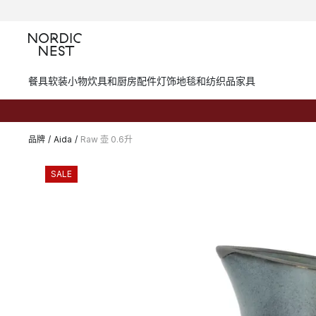
餐具
软装小物
炊具和厨房配件
灯饰
地毯和纺织品
家具
品牌
/
Aida
/
Raw 壶 0.6升
SALE