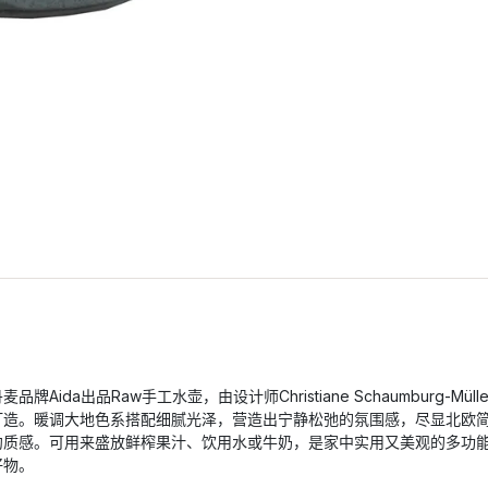
麦品牌Aida出品Raw手工水壶，由设计师Christiane Schaumburg-Mülle
打造。暖调大地色系搭配细腻光泽，营造出宁静松弛的氛围感，尽显北欧
约质感。可用来盛放鲜榨果汁、饮用水或牛奶，是家中实用又美观的多功
好物。