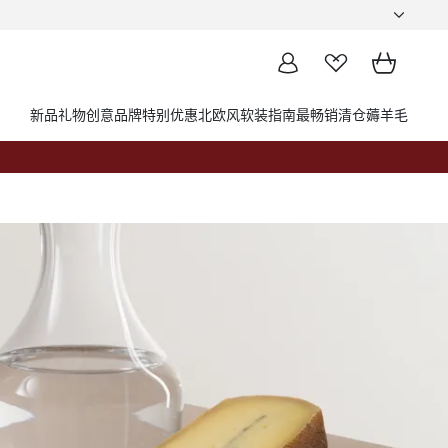
新品
礼物创意
品牌
特别优惠
北欧风软装指南
最畅销
清仓薅羊毛