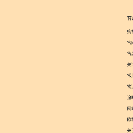
客
购
官
售
关
常
物
追
网
隐
关于