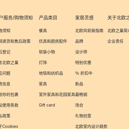
户服务/购物须知
产品类目
家居灵感
关于北欧
物须知
餐具
北欧风软装指南
北欧之巢简
网退货和售后政策
炊具和厨房配件
品牌
企业责任
后登记
软装小物
设计师
注北欧之巢
灯饰
特别优惠
见问题
地毯和纺织品
％ 折扣中
流信息
家具
新品
踪你的包裹
室外家具和花园家具
最畅销
站使用条款
Gift card
场合
私政策
礼物创意
Cookies
北欧室内设计趋势