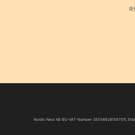
企
Nordic Nest AB (EU-VAT-Number: SE556628159701), Stämpe