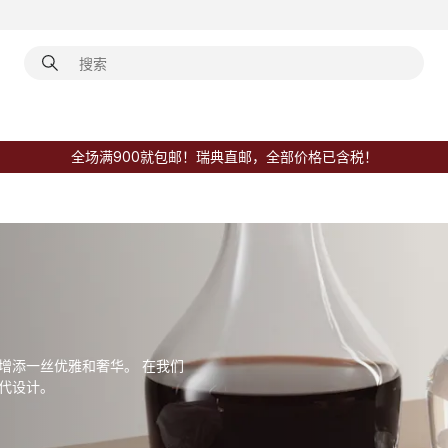
全场满900就包邮！瑞典直邮，全部价格已含税！
增添一丝优雅和奢华。 在我们
代设计。