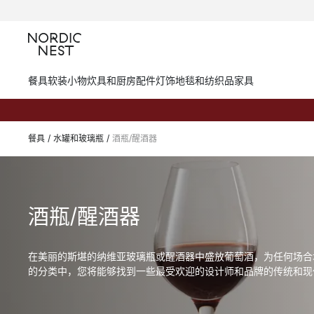
餐具
软装小物
炊具和厨房配件
灯饰
地毯和纺织品
家具
餐具
/
水罐和玻璃瓶
/
酒瓶/醒酒器
酒瓶/醒酒器
在美丽的斯堪的纳维亚玻璃瓶或醒酒器中盛放葡萄酒，为任何场合
的分类中，您将能够找到一些最受欢迎的设计师和品牌的传统和现