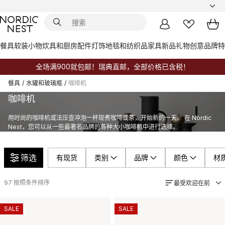
餐具
软装小物
炊具和厨房配件
灯饰
地毯和纺织品
家具
新品
礼物创意
品牌
特
全场满900就包邮！瑞典直邮，全部价格已含税！
餐具
/
水罐和玻璃瓶
/
咖啡机
咖啡机
用时尚的咖啡机或法压壶冲泡一杯现煮咖啡或茶，开始新的一天。 在 Nordic
Nest，您可以从一些最著名品牌的各种大小咖啡机中进行选择。
筛选
有现货
类别
品牌
颜色
材
97
按照条件排序
最受欢迎在前
SALE
SALE