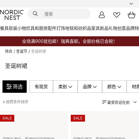
餐具
软装小物
炊具和厨房配件
灯饰
地毯和纺织品
家具
新品
礼物创意
品牌
特
全场满900就包邮！瑞典直邮，全部价格已含税！
场合
/
圣诞节
/
圣诞树裙
圣诞树裙
筛选
有现货
类别
品牌
颜色
材
4
按照条件排序
最受欢迎在前
SALE
SALE