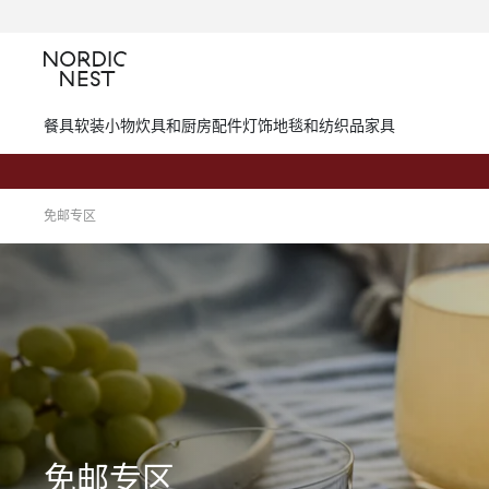
餐具
软装小物
炊具和厨房配件
灯饰
地毯和纺织品
家具
免邮专区
免邮专区