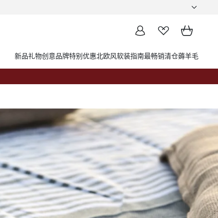
新品
礼物创意
品牌
特别优惠
北欧风软装指南
最畅销
清仓薅羊毛