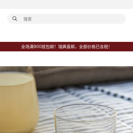
全场满900就包邮！瑞典直邮，全部价格已含税！