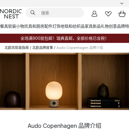
餐具
软装小物
炊具和厨房配件
灯饰
地毯和纺织品
家具
新品
礼物创意
品牌
特
全场满900就包邮！瑞典直邮，全部价格已含税！
北欧风软装指南
/
北欧品牌故事
/
Audo Copenhagen 品牌介绍
Audo Copenhagen 品牌介绍