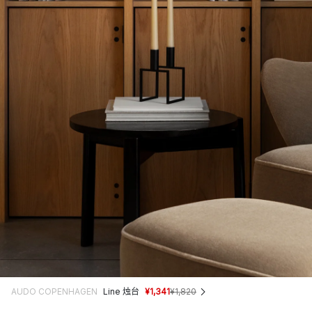
AUDO COPENHAGEN
Line 烛台
¥1,341
¥1,820