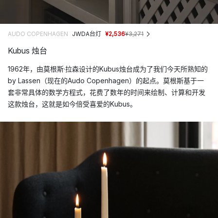
AUDO COPENHAGEN
JWDA台灯
¥2,536
¥3,271
Kubus 烛台
1962年，由莫根斯·拉森设计的Kubus烛台成为了我们今天所熟知的
by Lassen（现在的Audo Copenhagen）的起点。莫根斯基于一
套非常具体的数学方程式，花费了数年的时间来绘制、计算和开发
这款烛台，这就是如今倍受喜爱的Kubus。