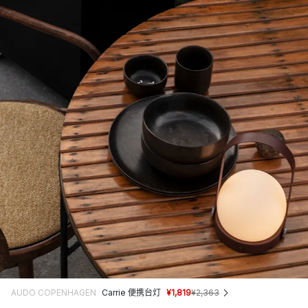
AUDO COPENHAGEN
Carrie 便携台灯
¥1,819
¥2,363