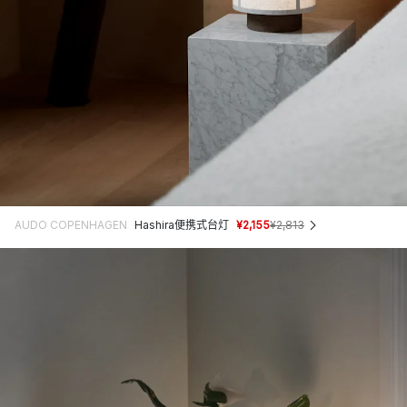
AUDO COPENHAGEN
Hashira便携式台灯
¥2,155
¥2,813