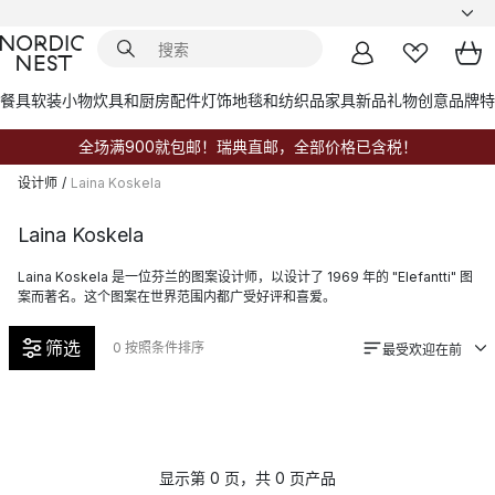
餐具
软装小物
炊具和厨房配件
灯饰
地毯和纺织品
家具
新品
礼物创意
品牌
特
全场满900就包邮！瑞典直邮，全部价格已含税！
设计师
/
Laina Koskela
Laina Koskela
Laina Koskela 是一位芬兰的图案设计师，以设计了 1969 年的 "Elefantti" 图
案而著名。这个图案在世界范围内都广受好评和喜爱。
筛选
0
按照条件排序
最受欢迎在前
显示第 0 页，共 0 页产品