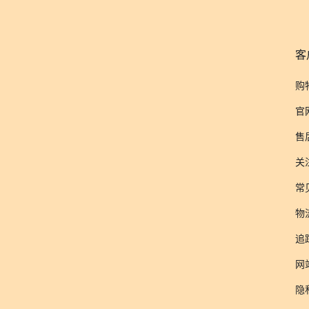
客
购
官
售
关
常
物
追
网
隐