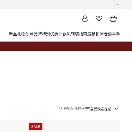
新品
礼物创意
品牌
特别优惠
北欧风软装指南
最畅销
清仓薅羊毛
28
按照条件排序
最受欢迎在前
SALE