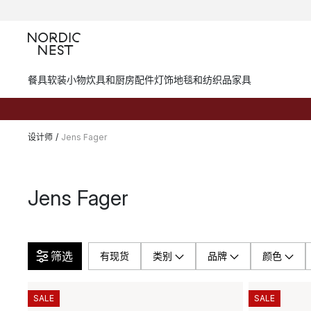
餐具
软装小物
炊具和厨房配件
灯饰
地毯和纺织品
家具
设计师
/
Jens Fager
Jens Fager
筛选
有现货
类别
品牌
颜色
SALE
SALE