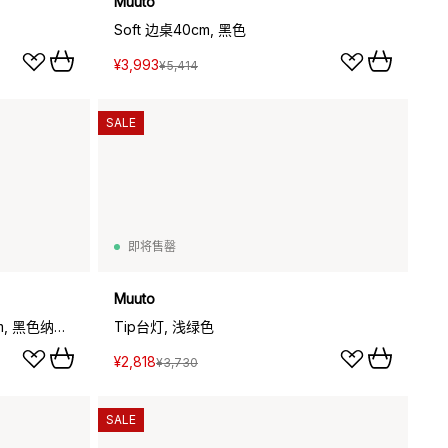
Muuto
Soft 边桌40cm, 黑色
¥3,993
¥5,414
SALE
即将售罄
Muuto
Soft 圆形北欧风格边几直径48cm, 黑色纳米层压板_H: 48cm
Tip台灯, 浅绿色
¥2,818
¥3,730
SALE