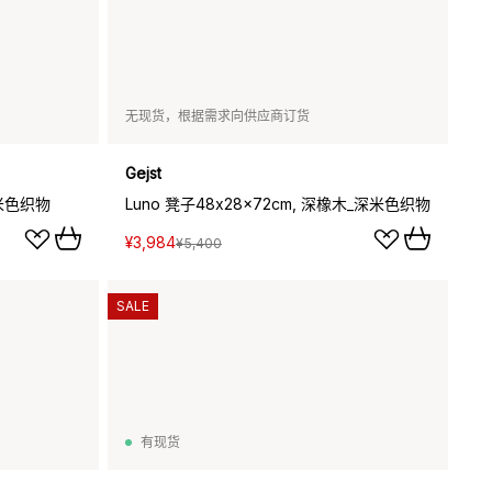
无现货，根据需求向供应商订货
Gejst
_米色织物
Luno 凳子48x28x72cm, 深橡木_深米色织物
¥3,984
¥5,400
SALE
有现货