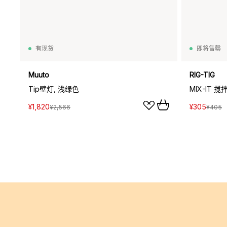
有现货
即将售罄
Muuto
RIG-TIG
Tip壁灯, 浅绿色
MIX-IT 搅
¥1,820
¥305
¥2,566
¥405