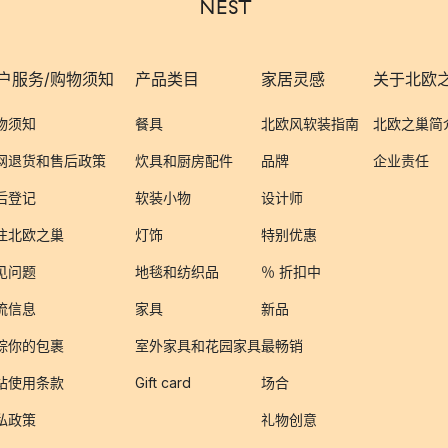
户服务/购物须知
产品类目
家居灵感
关于北欧
物须知
餐具
北欧风软装指南
北欧之巢简
网退货和售后政策
炊具和厨房配件
品牌
企业责任
后登记
软装小物
设计师
注北欧之巢
灯饰
特别优惠
见问题
地毯和纺织品
％ 折扣中
流信息
家具
新品
踪你的包裹
室外家具和花园家具
最畅销
站使用条款
Gift card
场合
私政策
礼物创意