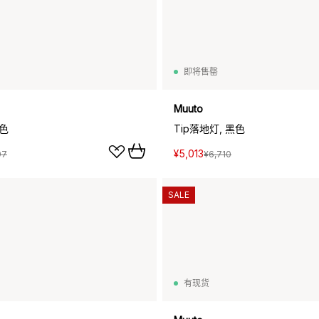
即将售罄
Muuto
灰色
Tip落地灯, 黑色
¥5,013
97
¥6,710
SALE
有现货