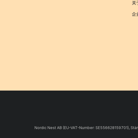
关于
企
Nordic Nest AB (EU-VAT-Number: SE556628159701), Stämpe